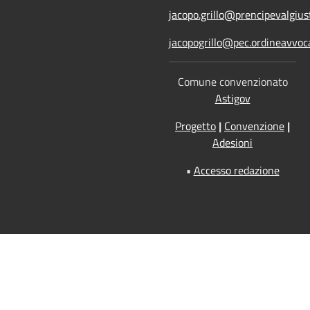
jacopo.grillo@prencipevalgiust
jacopogrillo@pec.ordineavvoca
Comune convenzionato
Astigov
Progetto
|
Convenzione
|
Adesioni
•
Accesso redazione