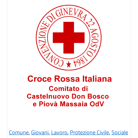
Comune
,
Giovani
,
Lavoro
,
Protezione Civile
,
Sociale