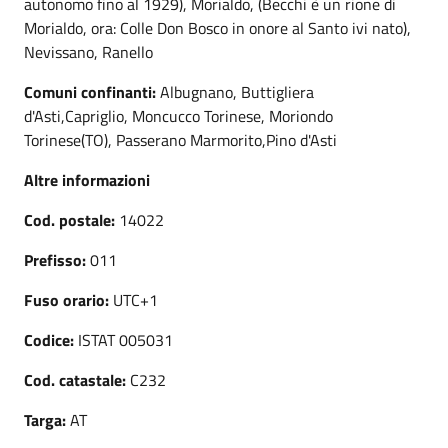
autonomo fino al 1929), Morialdo, (Becchi è un rione di
Morialdo, ora: Colle Don Bosco in onore al Santo ivi nato),
Nevissano, Ranello
Comuni confinanti:
Albugnano, Buttigliera
d'Asti,Capriglio, Moncucco Torinese, Moriondo
Torinese(TO), Passerano Marmorito,Pino d'Asti
Altre informazioni
Cod. postale:
14022
Prefisso:
011
Fuso orario:
UTC+1
Codice:
ISTAT 005031
Cod. catastale:
C232
Targa:
AT