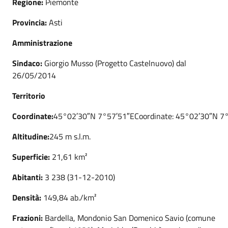
Regione:
Piemonte
Provincia:
Asti
Amministrazione
Sindaco:
Giorgio Musso (Progetto Castelnuovo) dal
26/05/2014
Territorio
Coordinate:
45°02′30″N 7°57′51″ECoordinate: 45°02′30″N 7°
Altitudine:
245 m s.l.m.
Superficie:
21,61 km²
Abitanti:
3 238 (31-12-2010)
Densità:
149,84 ab./km²
Frazioni:
Bardella, Mondonio San Domenico Savio (comune