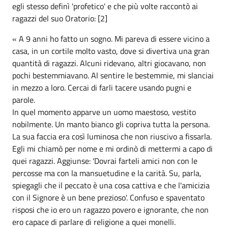
egli stesso definì 'profetico' e che più volte raccontò ai
ragazzi del suo Oratorio: [2]
« A 9 anni ho fatto un sogno. Mi pareva di essere vicino a
casa, in un cortile molto vasto, dove si divertiva una gran
quantità di ragazzi. Alcuni ridevano, altri giocavano, non
pochi bestemmiavano. Al sentire le bestemmie, mi slanciai
in mezzo a loro. Cercai di farli tacere usando pugni e
parole.
In quel momento apparve un uomo maestoso, vestito
nobilmente. Un manto bianco gli copriva tutta la persona.
La sua faccia era così luminosa che non riuscivo a fissarla.
Egli mi chiamò per nome e mi ordinò di mettermi a capo di
quei ragazzi. Aggiunse: 'Dovrai farteli amici non con le
percosse ma con la mansuetudine e la carità. Su, parla,
spiegagli che il peccato è una cosa cattiva e che l'amicizia
con il Signore è un bene prezioso'. Confuso e spaventato
risposi che io ero un ragazzo povero e ignorante, che non
ero capace di parlare di religione a quei monelli.