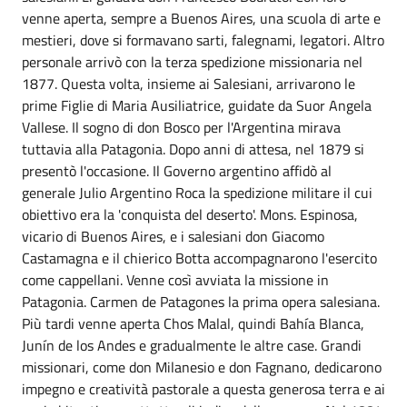
venne aperta, sempre a Buenos Aires, una scuola di arte e
mestieri, dove si formavano sarti, falegnami, legatori. Altro
personale arrivò con la terza spedizione missionaria nel
1877. Questa volta, insieme ai Salesiani, arrivarono le
prime Figlie di Maria Ausiliatrice, guidate da Suor Angela
Vallese. Il sogno di don Bosco per l'Argentina mirava
tuttavia alla Patagonia. Dopo anni di attesa, nel 1879 si
presentò l'occasione. Il Governo argentino affidò al
generale Julio Argentino Roca la spedizione militare il cui
obiettivo era la 'conquista del deserto'. Mons. Espinosa,
vicario di Buenos Aires, e i salesiani don Giacomo
Castamagna e il chierico Botta accompagnarono l'esercito
come cappellani. Venne così avviata la missione in
Patagonia. Carmen de Patagones la prima opera salesiana.
Più tardi venne aperta Chos Malal, quindi Bahía Blanca,
Junín de los Andes e gradualmente le altre case. Grandi
missionari, come don Milanesio e don Fagnano, dedicarono
impegno e creatività pastorale a questa generosa terra e ai