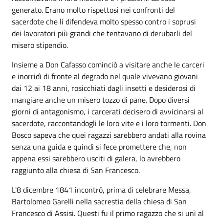
generato. Erano molto rispettosi nei confronti del
sacerdote che li difendeva molto spesso contro i soprusi
dei lavoratori più grandi che tentavano di derubarli del
misero stipendio.
Insieme a Don Cafasso cominciò a visitare anche le carceri
e inorridì di fronte al degrado nel quale vivevano giovani
dai 12 ai 18 anni, rosicchiati dagli insetti e desiderosi di
mangiare anche un misero tozzo di pane. Dopo diversi
giorni di antagonismo, i carcerati decisero di avvicinarsi al
sacerdote, raccontandogli le loro vite e i loro tormenti. Don
Bosco sapeva che quei ragazzi sarebbero andati alla rovina
senza una guida e quindi si fece promettere che, non
appena essi sarebbero usciti di galera, lo avrebbero
raggiunto alla chiesa di San Francesco.
L'8 dicembre 1841 incontrò, prima di celebrare Messa,
Bartolomeo Garelli nella sacrestia della chiesa di San
Francesco di Assisi. Questi fu il primo ragazzo che si unì al