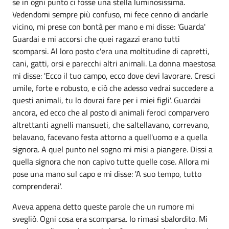
se in ogni punto ci fosse una stella luminosissima.
Vedendomi sempre più confuso, mi fece cenno di andarle
vicino, mi prese con bontà per mano e mi disse: 'Guarda'
Guardai e mi accorsi che quei ragazzi erano tutti
scomparsi. Al loro posto c'era una moltitudine di capretti,
cani, gatti, orsi e parecchi altri animali. La donna maestosa
mi disse: 'Ecco il tuo campo, ecco dove devi lavorare. Cresci
umile, forte e robusto, e ciò che adesso vedrai succedere a
questi animali, tu lo dovrai fare per i miei figli'. Guardai
ancora, ed ecco che al posto di animali feroci comparvero
altrettanti agnelli mansueti, che saltellavano, correvano,
belavano, facevano festa attorno a quell'uomo e a quella
signora. A quel punto nel sogno mi misi a piangere. Dissi a
quella signora che non capivo tutte quelle cose. Allora mi
pose una mano sul capo e mi disse: 'A suo tempo, tutto
comprenderai'.
Aveva appena detto queste parole che un rumore mi
svegliò. Ogni cosa era scomparsa. Io rimasi sbalordito. Mi