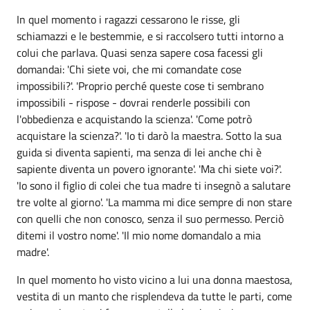
In quel momento i ragazzi cessarono le risse, gli
schiamazzi e le bestemmie, e si raccolsero tutti intorno a
colui che parlava. Quasi senza sapere cosa facessi gli
domandai: 'Chi siete voi, che mi comandate cose
impossibili?'. 'Proprio perché queste cose ti sembrano
impossibili - rispose - dovrai renderle possibili con
l'obbedienza e acquistando la scienza'. 'Come potrò
acquistare la scienza?'. 'Io ti darò la maestra. Sotto la sua
guida si diventa sapienti, ma senza di lei anche chi è
sapiente diventa un povero ignorante'. 'Ma chi siete voi?'.
'Io sono il figlio di colei che tua madre ti insegnò a salutare
tre volte al giorno'. 'La mamma mi dice sempre di non stare
con quelli che non conosco, senza il suo permesso. Perciò
ditemi il vostro nome'. 'Il mio nome domandalo a mia
madre'.
In quel momento ho visto vicino a lui una donna maestosa,
vestita di un manto che risplendeva da tutte le parti, come