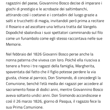
ragazzini del paese, Giovannino Bosco decise di imparare i
giochi di prestigio e le acrobazie dei saltimbanchi,
attirando così i coetanei e i contadini del luogo grazie a
salti e trucchetti di magia, invitandoli però prima a recitare
il Rosario e ad ascoltare una lettura tratta dal Vangelo.
Dopodiché sbalordiva i suoi spettatori camminando sul filo
come un funambolo come egli stesso raccontava nelle sue
Memorie.
Nel febbraio del 1826 Giovanni Bosco perse anche la
nonna paterna che viveva con loro. Poiché ella riusciva a
tenere a freno i tre ragazzi della famiglia, Margherita,
spaventata dal fatto che il figlio potesse perdere la via
giusta, chiese al parroco, Don Sismondo, di concedergli la
Comunione, benché l'età media dei ragazzi per accedere al
sacramento fosse di dodici anni, mentre Giovannino Bosco
aveva soltanto undici anni. Don Sismondo accondiscese e
così il 26 marzo 1826, giorno di Pasqua, il ragazzo fece la
sua Prima Comunione.