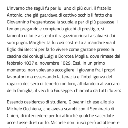
L'inverno che seguì fu per lui uno di più duri: il fratello
Antonio, che già guardava di cattivo occhio il fatto che
Giovannino frequentasse la scuola e per di più passasse il
tempo pregando e compiendo giochi di prestigio, si
lamentò di lui e a stento il ragazzino riuscì a salvarsi dai
suoi pugni. Margherita fu così costretta a mandare via il
figlio dai Becchi per farlo vivere come garzone presso la
cascina dei coniugi Luigi e Dorotea Moglia, dove rimase dal
febbraio 1827 al novembre 1829. Essi, in un primo
momento, non volevano accogliere il giovane fra i propri
lavoratori ma osservando la tenacia e l'intelligenza del
ragazzo decisero di tenerlo con loro, affidandolo al vaccaro
della famiglia, il vecchio Giuseppe, chiamato da tutti 'lo zio'.
Essendo desideroso di studiare, Giovanni chiese allo zio
Michele Occhiena, che aveva scambi con il Seminario di
Chieri, di intercedere per lui affinché qualche sacerdote
accettasse di istruirlo. Michele non riuscì però ad ottenere