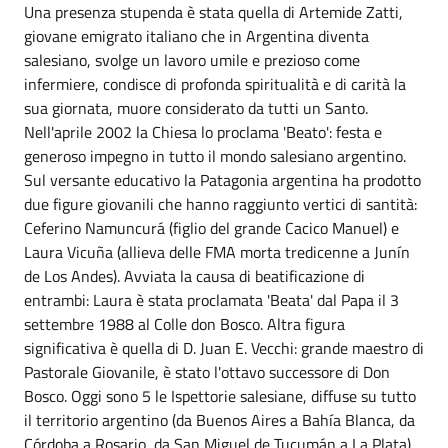
Una presenza stupenda è stata quella di Artemide Zatti,
giovane emigrato italiano che in Argentina diventa
salesiano, svolge un lavoro umile e prezioso come
infermiere, condisce di profonda spiritualità e di carità la
sua giornata, muore considerato da tutti un Santo.
Nell'aprile 2002 la Chiesa lo proclama 'Beato': festa e
generoso impegno in tutto il mondo salesiano argentino.
Sul versante educativo la Patagonia argentina ha prodotto
due figure giovanili che hanno raggiunto vertici di santità:
Ceferino Namuncurá (figlio del grande Cacico Manuel) e
Laura Vicuña (allieva delle FMA morta tredicenne a Junín
de Los Andes). Avviata la causa di beatificazione di
entrambi: Laura è stata proclamata 'Beata' dal Papa il 3
settembre 1988 al Colle don Bosco. Altra figura
significativa è quella di D. Juan E. Vecchi: grande maestro di
Pastorale Giovanile, è stato l'ottavo successore di Don
Bosco. Oggi sono 5 le Ispettorie salesiane, diffuse su tutto
il territorio argentino (da Buenos Aires a Bahía Blanca, da
Córdoba a Rosario, da San Miguel de Tucumán a La Plata)