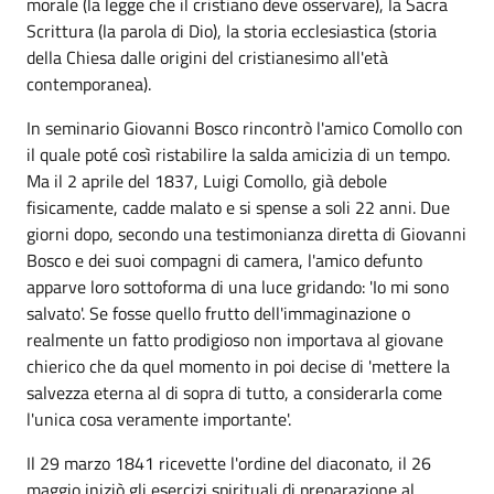
morale (la legge che il cristiano deve osservare), la Sacra
Scrittura (la parola di Dio), la storia ecclesiastica (storia
della Chiesa dalle origini del cristianesimo all'età
contemporanea).
In seminario Giovanni Bosco rincontrò l'amico Comollo con
il quale poté così ristabilire la salda amicizia di un tempo.
Ma il 2 aprile del 1837, Luigi Comollo, già debole
fisicamente, cadde malato e si spense a soli 22 anni. Due
giorni dopo, secondo una testimonianza diretta di Giovanni
Bosco e dei suoi compagni di camera, l'amico defunto
apparve loro sottoforma di una luce gridando: 'Io mi sono
salvato'. Se fosse quello frutto dell'immaginazione o
realmente un fatto prodigioso non importava al giovane
chierico che da quel momento in poi decise di 'mettere la
salvezza eterna al di sopra di tutto, a considerarla come
l'unica cosa veramente importante'.
Il 29 marzo 1841 ricevette l'ordine del diaconato, il 26
maggio iniziò gli esercizi spirituali di preparazione al