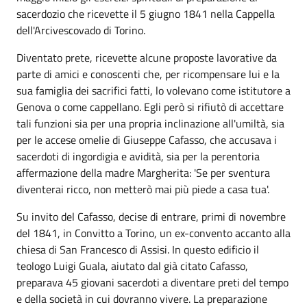
sacerdozio che ricevette il 5 giugno 1841 nella Cappella
dell'Arcivescovado di Torino.
Diventato prete, ricevette alcune proposte lavorative da
parte di amici e conoscenti che, per ricompensare lui e la
sua famiglia dei sacrifici fatti, lo volevano come istitutore a
Genova o come cappellano. Egli però si rifiutò di accettare
tali funzioni sia per una propria inclinazione all'umiltà, sia
per le accese omelie di Giuseppe Cafasso, che accusava i
sacerdoti di ingordigia e avidità, sia per la perentoria
affermazione della madre Margherita: 'Se per sventura
diventerai ricco, non metterò mai più piede a ca­sa tua'.
Su invito del Cafasso, decise di entrare, primi di novembre
del 1841, in Convitto a Torino, un ex-convento accanto alla
chiesa di San Francesco di Assisi. In questo edificio il
teologo Luigi Guala, aiutato dal già citato Cafasso,
preparava 45 giovani sacerdoti a diventare preti del tempo
e della società in cui dovranno vivere. La preparazione