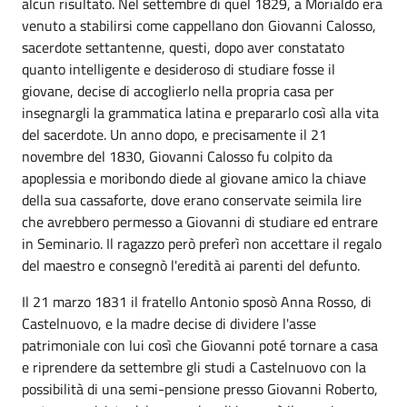
alcun risultato. Nel settembre di quel 1829, a Morialdo era
venuto a stabilirsi come cappellano don Giovanni Calosso,
sacerdote settantenne, questi, dopo aver constatato
quanto intelligente e desideroso di studiare fosse il
giovane, decise di accoglierlo nella propria casa per
insegnargli la grammatica latina e prepararlo così alla vita
del sacerdote. Un anno dopo, e precisamente il 21
novembre del 1830, Giovanni Calosso fu colpito da
apoplessia e moribondo diede al giovane amico la chiave
della sua cassaforte, dove erano conservate seimila lire
che avrebbero permesso a Giovanni di studiare ed entrare
in Seminario. Il ragazzo però preferì non accettare il regalo
del maestro e consegnò l'eredità ai parenti del defunto.
Il 21 marzo 1831 il fratello Antonio sposò Anna Rosso, di
Castelnuovo, e la madre decise di dividere l'asse
patrimoniale con lui così che Giovanni poté tornare a casa
e riprendere da settembre gli studi a Castelnuovo con la
possibilità di una semi-pensione presso Giovanni Roberto,