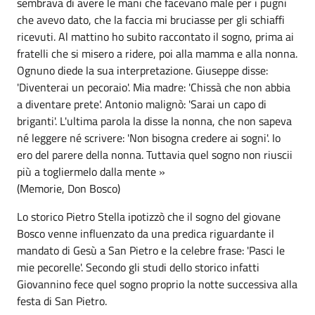
sembrava di avere le mani che facevano male per i pugni
che avevo dato, che la faccia mi bruciasse per gli schiaffi
ricevuti. Al mattino ho subito raccontato il sogno, prima ai
fratelli che si misero a ridere, poi alla mamma e alla nonna.
Ognuno diede la sua interpretazione. Giuseppe disse:
'Diventerai un pecoraio'. Mia madre: 'Chissà che non abbia
a diventare prete'. Antonio malignò: 'Sarai un capo di
briganti'. L'ultima parola la disse la nonna, che non sapeva
né leggere né scrivere: 'Non bisogna credere ai sogni'. Io
ero del parere della nonna. Tuttavia quel sogno non riuscii
più a togliermelo dalla mente »
(Memorie, Don Bosco)
Lo storico Pietro Stella ipotizzò che il sogno del giovane
Bosco venne influenzato da una predica riguardante il
mandato di Gesù a San Pietro e la celebre frase: 'Pasci le
mie pecorelle'. Secondo gli studi dello storico infatti
Giovannino fece quel sogno proprio la notte successiva alla
festa di San Pietro.