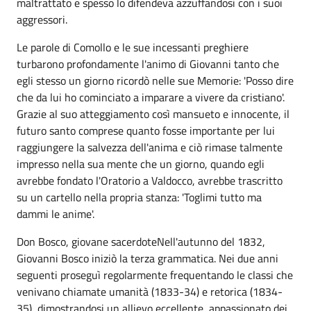
maltrattato e spesso lo difendeva azzuffandosi con i suoi
aggressori.
Le parole di Comollo e le sue incessanti preghiere
turbarono profondamente l'animo di Giovanni tanto che
egli stesso un giorno ricordò nelle sue Memorie: 'Posso dire
che da lui ho cominciato a imparare a vivere da cristiano'.
Grazie al suo atteggiamento così mansueto e innocente, il
futuro santo comprese quanto fosse importante per lui
raggiungere la salvezza dell'anima e ciò rimase talmente
impresso nella sua mente che un giorno, quando egli
avrebbe fondato l'Oratorio a Valdocco, avrebbe trascritto
su un cartello nella propria stanza: 'Toglimi tutto ma
dammi le anime'.
Don Bosco, giovane sacerdoteNell'autunno del 1832,
Giovanni Bosco iniziò la terza grammatica. Nei due anni
seguenti proseguì regolarmente frequentando le classi che
venivano chiamate umanità (1833-34) e retorica (1834-
35), dimostrandosi un allievo eccellente, appassionato dei