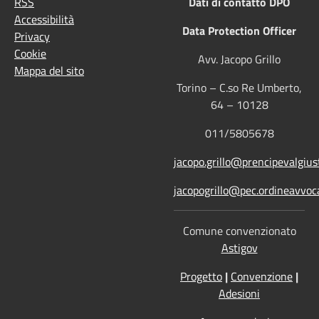
RSS
Dati di contatto DPO
Accessibilità
Data Protection Officer
Privacy
Cookie
Avv. Jacopo Grillo
Mappa del sito
Torino – C.so Re Umberto,
64 – 10128
011/5805678
jacopo.grillo@prencipevalgiust
jacopogrillo@pec.ordineavvoca
Comune convenzionato
Astigov
Progetto
|
Convenzione
|
Adesioni