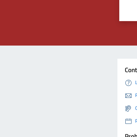
Cont
Prob