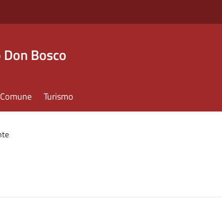
o Don Bosco
il Comune
Turismo
nte