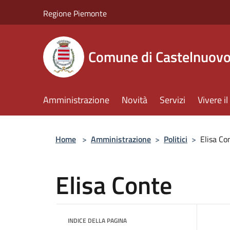
Salta al contenuto principale
Regione Piemonte
Comune di Castelnuov
Amministrazione
Novità
Servizi
Vivere 
Home
>
Amministrazione
>
Politici
>
Elisa Co
Elisa Conte
INDICE DELLA PAGINA