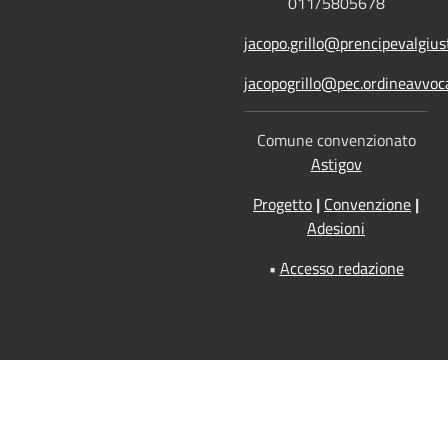
011/5805678
jacopo.grillo@prencipevalgiust
jacopogrillo@pec.ordineavvoca
Comune convenzionato
Astigov
Progetto
|
Convenzione
|
Adesioni
•
Accesso redazione