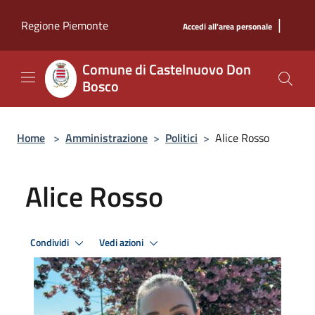
Salta al contenuto principale
|
Regione Piemonte
Accedi all'area personale
Comune di Castelnuovo Don
Bosco
Home
>
Amministrazione
>
Politici
>
Alice Rosso
Alice Rosso
Condividi
Vedi azioni