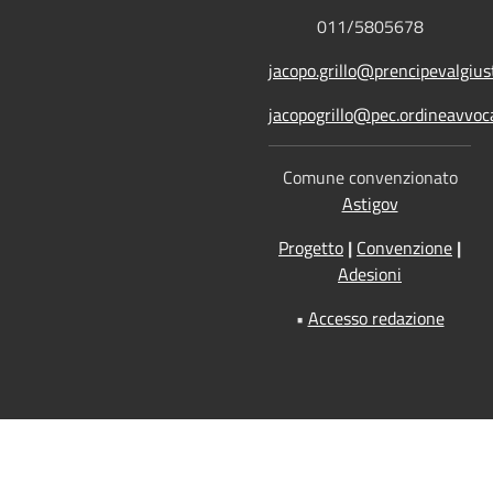
011/5805678
jacopo.grillo@prencipevalgiust
jacopogrillo@pec.ordineavvoca
Comune convenzionato
Astigov
Progetto
|
Convenzione
|
Adesioni
•
Accesso redazione