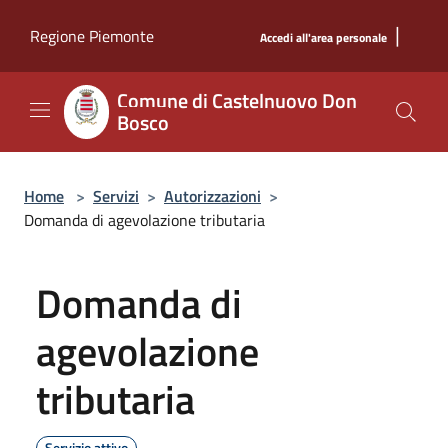
Salta al contenuto principale
|
Regione Piemonte
Accedi all'area personale
Comune di Castelnuovo Don
Bosco
Home
>
Servizi
>
Autorizzazioni
>
Domanda di agevolazione tributaria
Domanda di
agevolazione
tributaria
Servizio attivo