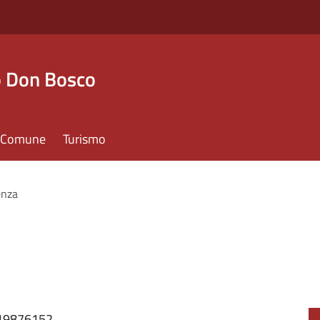
o Don Bosco
il Comune
Turismo
enza
119876152