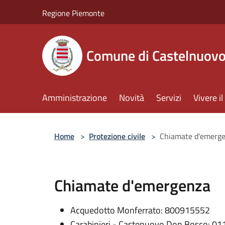
Salta al contenuto principale
Regione Piemonte
Comune di Castelnuov
Amministrazione
Novità
Servizi
Vivere 
Home
>
Protezione civile
>
Chiamate d'emerg
Chiamate d'emergenza
Acquedotto Monferrato: 800915552
Carabinieri - Castenuovo Don Bosco: 0