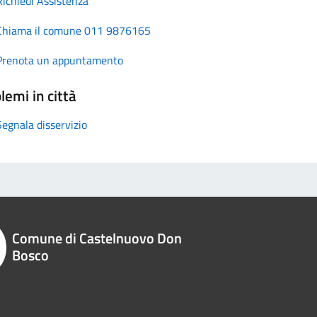
Richiedi Assistenza
Chiama il comune 011 9876165
Prenota un appuntamento
lemi in città
Segnala disservizio
Comune di Castelnuovo Don
Bosco