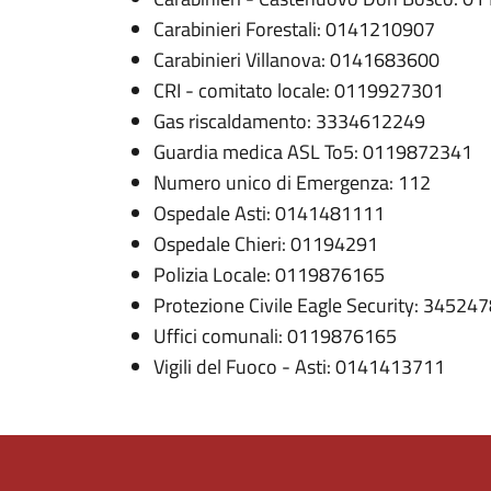
Carabinieri Forestali: 0141210907
Carabinieri Villanova: 0141683600
CRI - comitato locale: 0119927301
Gas riscaldamento: 3334612249
Guardia medica ASL To5: 0119872341
Numero unico di Emergenza: 112
Ospedale Asti: 0141481111
Ospedale Chieri: 01194291
Polizia Locale: 0119876165
Protezione Civile Eagle Security: 34524
Uffici comunali: 0119876165
Vigili del Fuoco - Asti: 0141413711